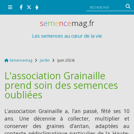
Panneau de gestion des cookies
s
e
m
e
n
c
e
mag
.fr
Les semences au cœur de la vie
Semencemag
Jardin
(juin 2024)
L'association Grainaille
prend soin des semences
oubliées
L’association Grainaille a, l’an passé, fêté ses 10
ans. Une décennie à collecter, multiplier et
conserver des graines d’antan, adaptées au
contexte pédoclimatique particulier de la Haute-