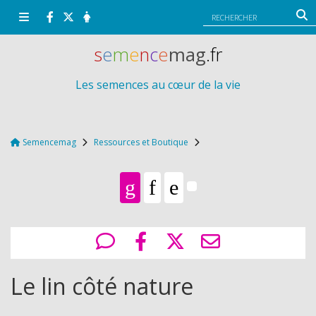
Panneau de gestion des cookies
s
e
m
e
n
c
e
mag
.fr
Les semences au cœur de la vie
Semencemag
Ressources et Boutique
Le lin côté nature