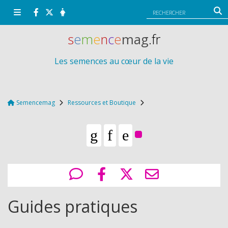
Panneau de gestion des cookies
s
e
m
e
n
c
e
mag
.fr
Les semences au cœur de la vie
Semencemag
Ressources et Boutique
Guides pratiques