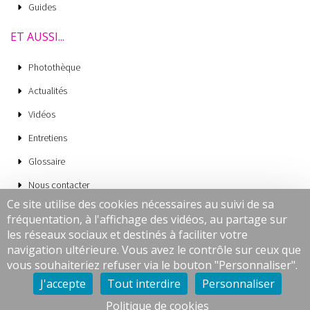
Guides
ET AUSSI...
Photothèque
Actualités
Vidéos
Entretiens
Glossaire
Nous contacter
Ce site utilise des cookies nécessaires au suivi de sa
Mentions légales
fréquentation, à l'affichage des vidéos, au partage sur
CGV
les réseaux sociaux et destinés à faciliter votre
navigation ultérieure. Vous avez le contrôle sur ceux que
Données personnelles
vous souhaiteriez refuser via le bouton "Personnaliser".
Cookies
J'accepte
Tout interdire
Personnaliser
Politique de cookies