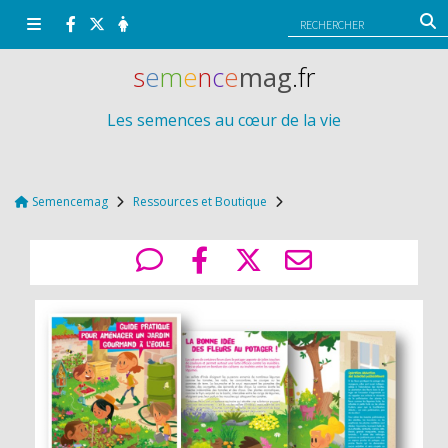
Panneau de gestion des cookies
s
e
m
e
n
c
e
mag
.fr
Les semences au cœur de la vie
Semencemag
Ressources et Boutique