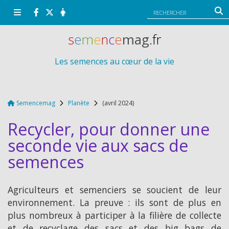
Panneau de gestion des cookies
s
e
m
e
n
c
e
mag
.fr
Les semences au cœur de la vie
Semencemag
Planète
(avril 2024)
Recycler, pour donner une
seconde vie aux sacs de
semences
Agriculteurs et semenciers se soucient de leur
environnement. La preuve : ils sont de plus en
plus nombreux à participer à la filière de collecte
et de recyclage des sacs et des big bags de