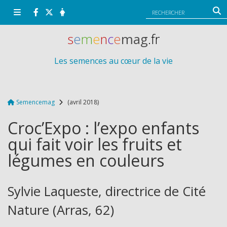
Panneau de gestion des cookies
s
e
m
e
n
c
e
mag
.fr
Les semences au cœur de la vie
Semencemag
(avril 2018)
Croc’Expo : l’expo enfants
qui fait voir les fruits et
légumes en couleurs
Sylvie Laqueste, directrice de Cité
Nature (Arras, 62)