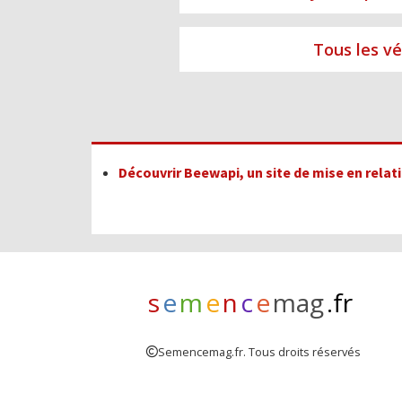
Tous les vé
Découvrir Beewapi, un site de mise en rela
s
e
m
e
n
c
e
mag
.fr
Semencemag.fr. Tous droits réservés