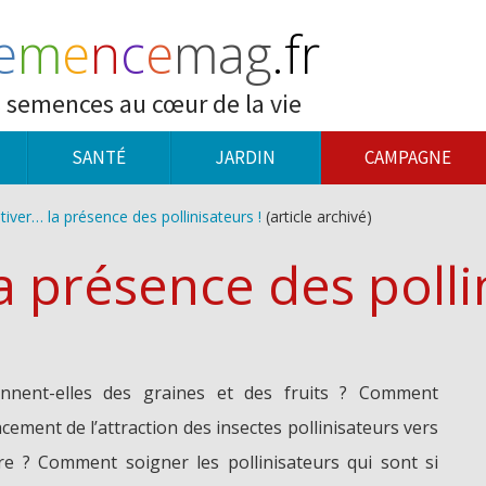
e
m
e
n
c
e
mag
.fr
 semences au cœur de la vie
SANTÉ
JARDIN
CAMPAGNE
tiver… la présence des pollinisateurs !
(article archivé)
a présence des polli
onnent-elles des graines et des fruits ? Comment
cacement de l’attraction des insectes pollinisateurs vers
aire ? Comment soigner les pollinisateurs qui sont si