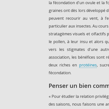
la fécondation d'un ovule et la f
graines ont dès lors développé di
peuvent recourir au vent, à l’
particulier aux insectes. Au cour
stratagèmes visuels et olfactifs 
le pollen, à leur insu et alors q
vers les stigmates d'une autr
association, les bénéfices sont r
deux riches en
protéines
, sucr
fécondation.
Penser un bien comm
« Pour étudier la relation privilég
des saisons, nous faisons une a