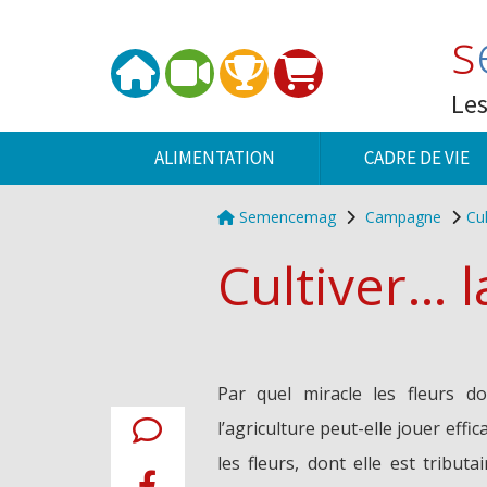
Panneau de gestion des cookies
s
Les
ALIMENTATION
CADRE DE VIE
Semencemag
Campagne
Cul
Cultiver… l
Par quel miracle les fleurs d
l’agriculture peut-elle jouer effi
les fleurs, dont elle est tribut