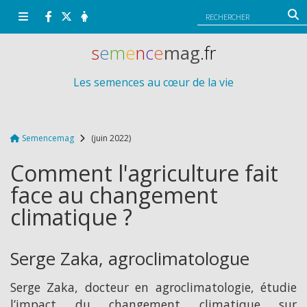
Panneau de gestion des cookies
s
e
m
e
n
c
e
mag
.fr
Les semences au cœur de la vie
Semencemag
(juin 2022)
Comment l'agriculture fait
face au changement
climatique ?
Serge Zaka, agroclimatologue
Serge Zaka, docteur en agroclimatologie, étudie
l’impact du changement climatique sur