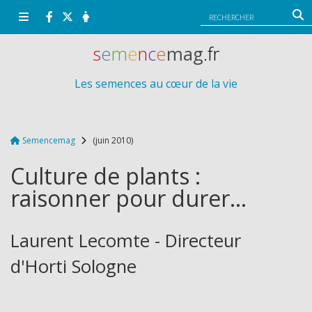
Panneau de gestion des cookies
s
e
m
e
n
c
e
mag
.fr
Les semences au cœur de la vie
Semencemag
(juin 2010)
Culture de plants :
raisonner pour durer...
Laurent Lecomte - Directeur
d'Horti Sologne