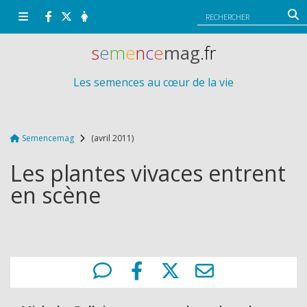
Panneau de gestion des cookies
s
e
m
e
n
c
e
mag
.fr
Les semences au cœur de la vie
Semencemag
(avril 2011)
Les plantes vivaces entrent
en scène