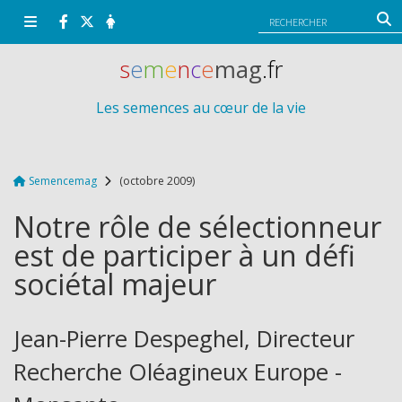
Panneau de gestion des cookies
s
e
m
e
n
c
e
mag
.fr
Les semences au cœur de la vie
Semencemag
(octobre 2009)
Notre rôle de sélectionneur
est de participer à un défi
sociétal majeur
Jean-Pierre Despeghel, Directeur
Recherche Oléagineux Europe -