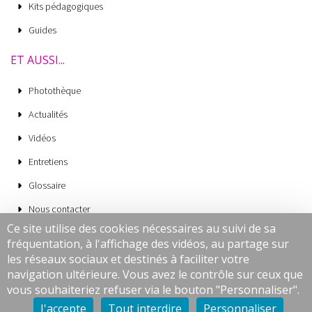
Kits pédagogiques
Guides
ET AUSSI...
Photothèque
Actualités
Vidéos
Entretiens
Glossaire
Nous contacter
Ce site utilise des cookies nécessaires au suivi de sa
Mentions légales
fréquentation, à l'affichage des vidéos, au partage sur
CGV
les réseaux sociaux et destinés à faciliter votre
navigation ultérieure. Vous avez le contrôle sur ceux que
Données personnelles
vous souhaiteriez refuser via le bouton "Personnaliser".
Cookies
J'accepte
Tout interdire
Personnaliser