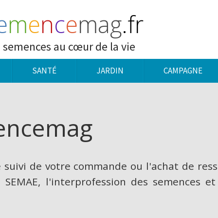
e
m
e
n
c
e
mag
.fr
 semences au cœur de la vie
SANTÉ
JARDIN
CAMPAGNE
mencemag
e suivi de votre commande ou l'achat de res
 SEMAE, l'interprofession des semences et 