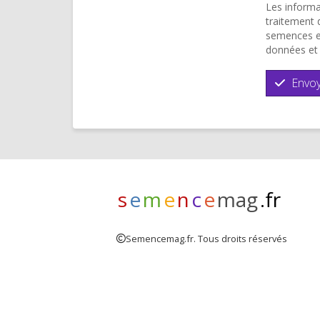
Les informa
traitement 
semences et
données et 
Envoy
s
e
m
e
n
c
e
mag
.fr
Semencemag.fr. Tous droits réservés