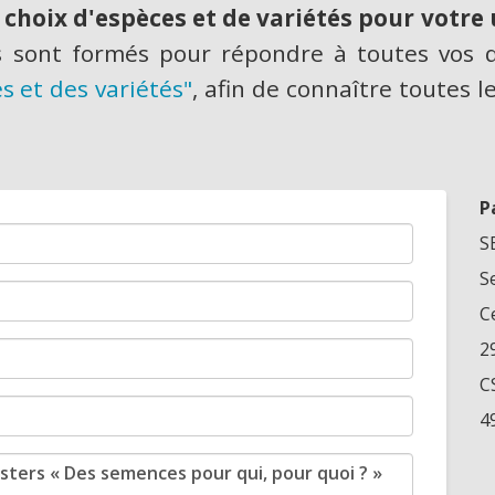
choix d'espèces et de variétés pour votre
ers sont formés pour répondre à toutes vos
s et des variétés"
, afin de connaître toutes 
P
S
S
C
2
C
4