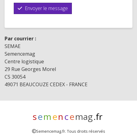
Envoyer le message
Par courrier :
SEMAE
Semencemag
Centre logistique
29 Rue Georges Morel
CS 30054
49071 BEAUCOUZE CEDEX - FRANCE
s
e
m
e
n
c
e
mag
.fr
Semencemag.fr. Tous droits réservés