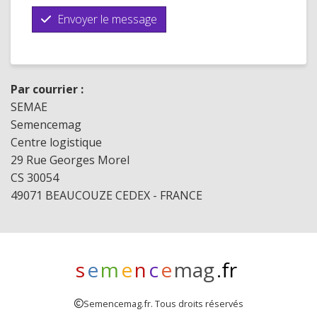
Envoyer le message
Par courrier :
SEMAE
Semencemag
Centre logistique
29 Rue Georges Morel
CS 30054
49071 BEAUCOUZE CEDEX - FRANCE
s
e
m
e
n
c
e
mag
.fr
Semencemag.fr. Tous droits réservés