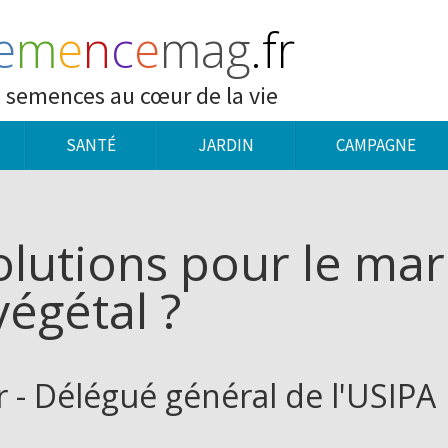
e
m
e
n
c
e
mag
.fr
 semences au cœur de la vie
SANTÉ
JARDIN
CAMPAGNE
olutions pour le mar
égétal ?
r - Délégué général de l'USIPA