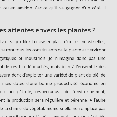
s ou en amidon. Car ce qu’il va gagner d’un côté, il
es attentes envers les plantes ?
oit se profiler la mise en place d’unités industrielles,
riseront tous les constituants de la plante et serviront
gétiques et industriels. Je n’imagine donc pas une
eul de ces bio-débouchés, mais bien à l’ensemble des
ayera donc d’exploiter une variété de plant de blé, de
, mais dotée d’une bonne productivité, économe en
port au pétrole, respectueuse de l’environnement,
ont la production sera régulière et pérenne. A l’aube
 la chimie du végétal, même si elle ne remplace pas
le se positionnera là où le végétal aura un véritable