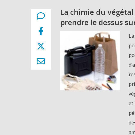
La chimie du végétal
prendre le dessus sur
La
po
po
d’
re
pr
vé
et
pé
dé
am