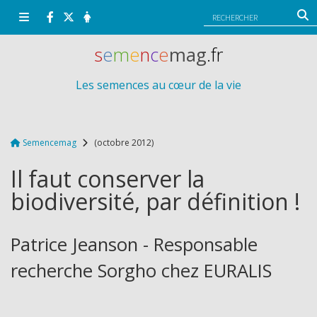
Panneau de gestion des cookies
s
e
m
e
n
c
e
mag
.fr
Les semences au cœur de la vie
Semencemag
(octobre 2012)
Il faut conserver la
biodiversité, par définition !
Patrice Jeanson - Responsable
recherche Sorgho chez EURALIS