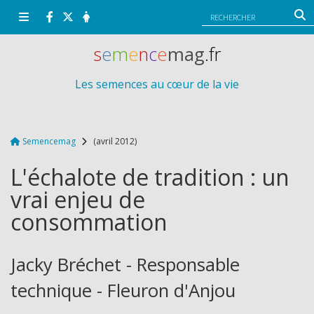
Panneau de gestion des cookies
s
e
m
e
n
c
e
mag
.fr
Les semences au cœur de la vie
Semencemag
(avril 2012)
L'échalote de tradition : un
vrai enjeu de
consommation
Jacky Bréchet - Responsable
technique - Fleuron d'Anjou