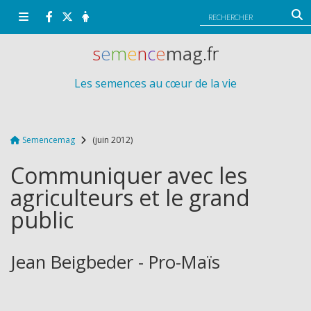
Panneau de gestion des cookies
s
e
m
e
n
c
e
mag
.fr
Les semences au cœur de la vie
Semencemag
(juin 2012)
Communiquer avec les
agriculteurs et le grand
public
Jean Beigbeder - Pro-Maïs