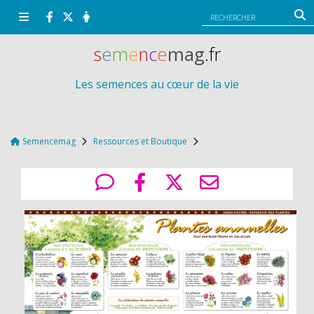
Panneau de gestion des cookies
s
e
m
e
n
c
e
mag
.fr
Les semences au cœur de la vie
Semencemag
Ressources et Boutique