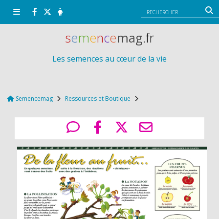
Panneau de gestion des cookies
s
e
m
e
n
c
e
mag
.fr
Les semences au cœur de la vie
Semencemag
Ressources et Boutique