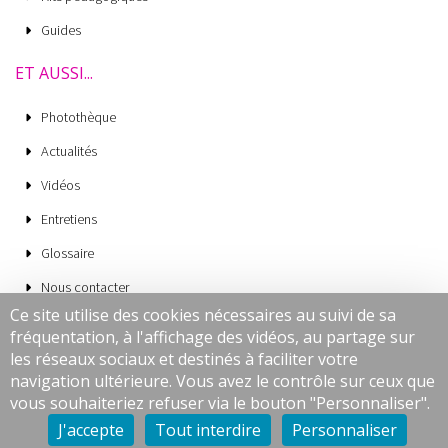
Guides
ET AUSSI...
Photothèque
Actualités
Vidéos
Entretiens
Glossaire
Nous contacter
Ce site utilise des cookies nécessaires au suivi de sa
Mentions légales
fréquentation, à l'affichage des vidéos, au partage sur
CGV
les réseaux sociaux et destinés à faciliter votre
navigation ultérieure. Vous avez le contrôle sur ceux que
Données personnelles
vous souhaiteriez refuser via le bouton "Personnaliser".
Cookies
J'accepte
Tout interdire
Personnaliser