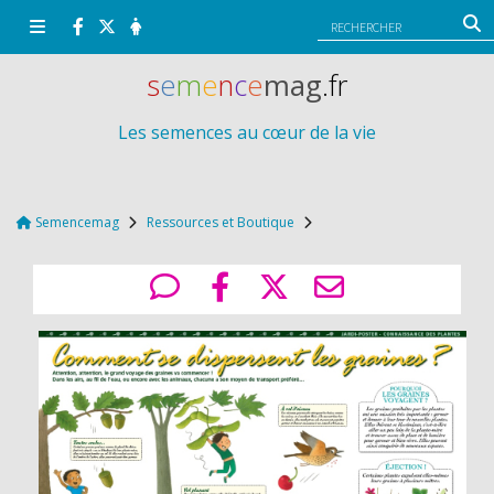
Panneau de gestion des cookies
s
e
m
e
n
c
e
mag
.fr
Les semences au cœur de la vie
Semencemag
Ressources et Boutique