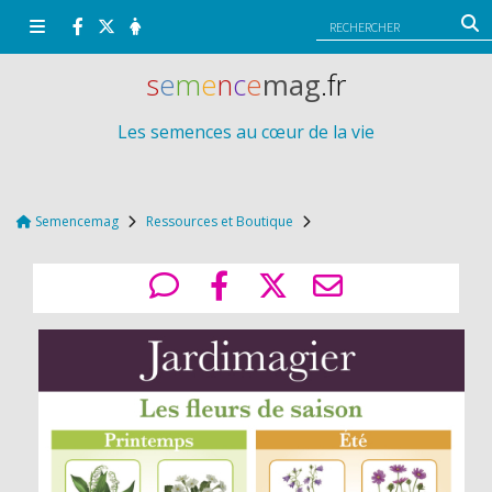
Panneau de gestion des cookies
s
e
m
e
n
c
e
mag
.fr
Les semences au cœur de la vie
Semencemag
Ressources et Boutique