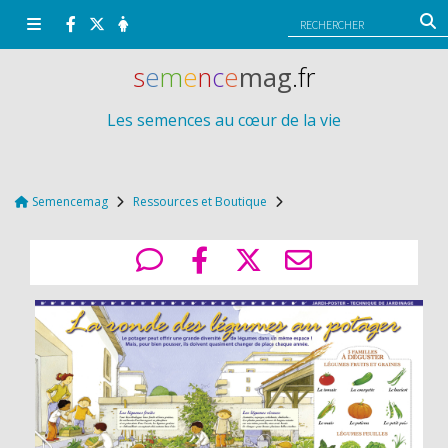
Panneau de gestion des cookies
s
e
m
e
n
c
e
mag
.fr
Les semences au cœur de la vie
Semencemag
Ressources et Boutique