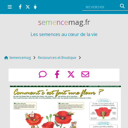
Panneau de gestion des cookies
s
e
m
e
n
c
e
mag
.fr
Les semences au cœur de la vie
Semencemag
Ressources et Boutique